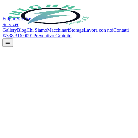
Fulgur Service
Servizi
▾
Gallery
Blog
Chi Siamo
Macchinari
Storage
Lavora con noi
Contatti
338 316 0091
Preventivo Gratuito
I NOSTRI LAVORI
Ogni spazio pulito racconta
una 
Ambienti aziendali, industriali, sanitari, alberghieri e residenziali. Ogn
Tutte
Aziendali & Uffici
Industriale & Logistica
Civili & Condomini