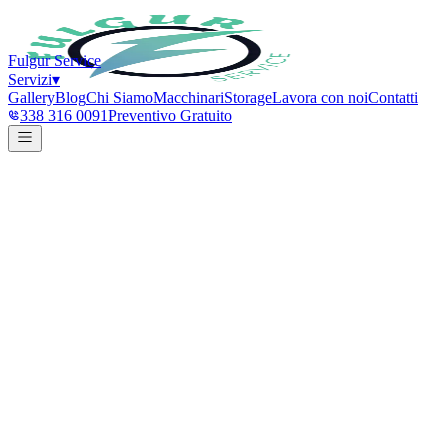
Fulgur Service
Servizi
▾
Gallery
Blog
Chi Siamo
Macchinari
Storage
Lavora con noi
Contatti
338 316 0091
Preventivo Gratuito
Pulizia Pannelli Fotovoltaici
Pulizia Pannelli Fotovoltaici
Pulizia
Pannelli Fotovoltaici
FULGUR SERVICE
FULGUR SERVICE
FULGUR SERVICE
Home
Servizi
Pulizia Pannelli Fotovoltaici
Pulizia Pannelli Fotovoltaici
a
Parma
Recupera fino al +30% di produzione. Lavaggio pannelli solari con