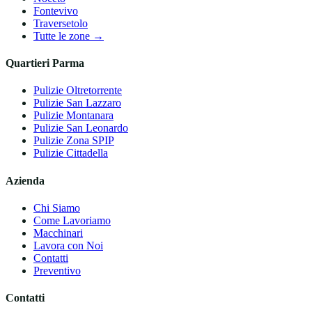
Fontevivo
Traversetolo
Tutte le zone →
Quartieri Parma
Pulizie
Oltretorrente
Pulizie
San Lazzaro
Pulizie
Montanara
Pulizie
San Leonardo
Pulizie
Zona SPIP
Pulizie
Cittadella
Azienda
Chi Siamo
Come Lavoriamo
Macchinari
Lavora con Noi
Contatti
Preventivo
Contatti