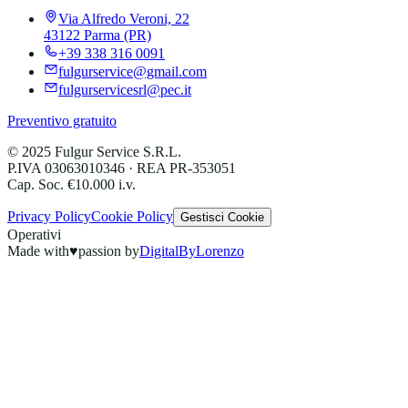
Via Alfredo Veroni, 22
43122 Parma (PR)
+39 338 316 0091
fulgurservice@gmail.com
fulgurservicesrl@pec.it
Preventivo gratuito
©
2025
Fulgur Service S.R.L.
P.IVA 03063010346 · REA PR-353051
Cap. Soc. €10.000 i.v.
Privacy Policy
Cookie Policy
Gestisci Cookie
Operativi
Made with
♥
passion by
DigitalByLorenzo