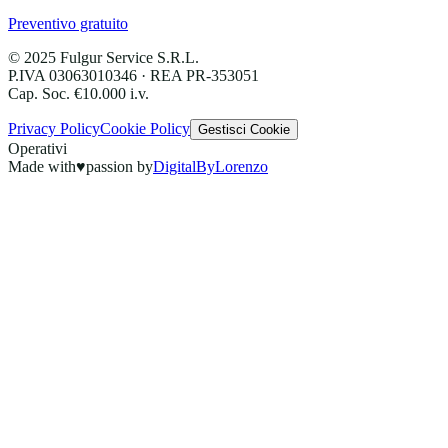
Preventivo gratuito
©
2025
Fulgur Service S.R.L.
P.IVA 03063010346 · REA PR-353051
Cap. Soc. €10.000 i.v.
Privacy Policy
Cookie Policy
Gestisci Cookie
Operativi
Made with
♥
passion by
DigitalByLorenzo