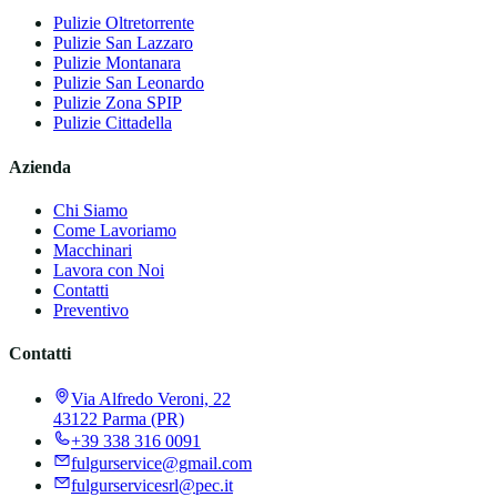
Pulizie
Oltretorrente
Pulizie
San Lazzaro
Pulizie
Montanara
Pulizie
San Leonardo
Pulizie
Zona SPIP
Pulizie
Cittadella
Azienda
Chi Siamo
Come Lavoriamo
Macchinari
Lavora con Noi
Contatti
Preventivo
Contatti
Via Alfredo Veroni, 22
43122 Parma (PR)
+39 338 316 0091
fulgurservice@gmail.com
fulgurservicesrl@pec.it