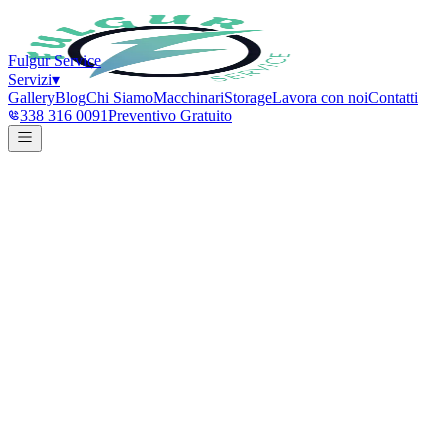
Fulgur Service
Servizi
▾
Gallery
Blog
Chi Siamo
Macchinari
Storage
Lavora con noi
Contatti
338 316 0091
Preventivo Gratuito
Pulizia Facciate
Pulizia Facciate
Pulizia Facciate
FULGUR SERVICE
FULGUR SERVICE
FULGUR SERVICE
Home
Servizi
Pulizia Facciate
Pulizia Facciate
a Parma
Idrolavaggio professionale e rimozione graffiti per facciate esterne di
edifici civili e industriali a Parma.