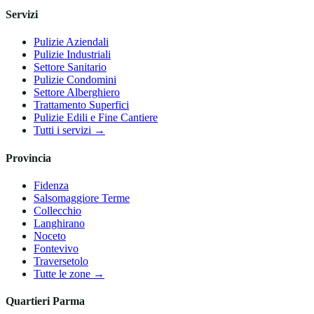
Servizi
Pulizie Aziendali
Pulizie Industriali
Settore Sanitario
Pulizie Condomini
Settore Alberghiero
Trattamento Superfici
Pulizie Edili e Fine Cantiere
Tutti i servizi →
Provincia
Fidenza
Salsomaggiore Terme
Collecchio
Langhirano
Noceto
Fontevivo
Traversetolo
Tutte le zone →
Quartieri Parma